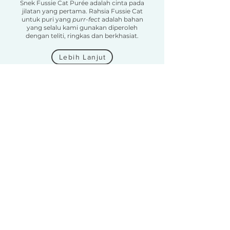
Snek Fussie Cat Purée adalah cinta pada
jilatan yang pertama. Rahsia Fussie Cat
untuk puri yang
purr-fect
adalah bahan
yang selalu kami gunakan diperoleh
dengan teliti, ringkas dan berkhasiat.
Lebih Lanjut
Lazada
Shopee
Pasir
Kucing