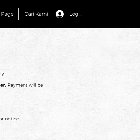
 Page
Cari Kami
Log Masuk
ly.
er.
Payment will be
r notice.