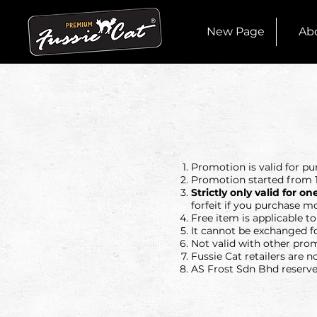
New Page
Ab
Promotion is valid for pu
Promotion started from 1
Strictly only valid for
forfeit if you purchase m
Free item is applicable t
It cannot be exchanged fo
Not valid with other pro
Fussie Cat retailers are n
AS Frost Sdn Bhd reserves