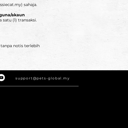
ssiecat.my
) sahaja.
ngguna/akaun
satu (1) transaksi.
anpa notis terlebih
support@pets-global.my