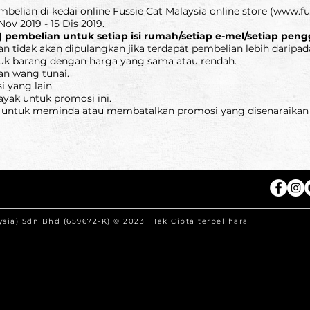
belian di kedai online Fussie Cat Malaysia online store (
www.fu
ov 2019 - 15 Dis 2019.
1) pembelian untuk setiap isi rumah/setiap e-mel/setiap pe
tidak akan dipulangkan jika terdapat pembelian lebih daripada 
uk barang dengan harga yang sama atau rendah.
an wang tunai.
 yang lain.
layak untuk promosi ini.
 untuk meminda atau membatalkan promosi yang disenaraikan t
aysia) Sdn Bhd (659672-K) © 2023 Hak Cipta terpelihara