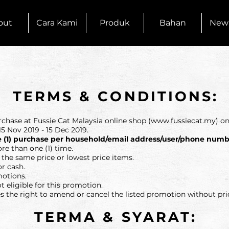
out
Cara Kami
Produk
Bahan
New
TERMS & CONDITIONS:
rchase at Fussie Cat Malaysia online shop (
www.fussiecat.my
) on
5 Nov 2019 - 15 Dec 2019.
 one (1) purchase per household/email address/user/phone numb
ore than one (1) time.
o the same price or lowest price items.
r cash.
motions.
ot eligible for this promotion.
 the right to amend or cancel the listed promotion without prio
TERMA & SYARAT: